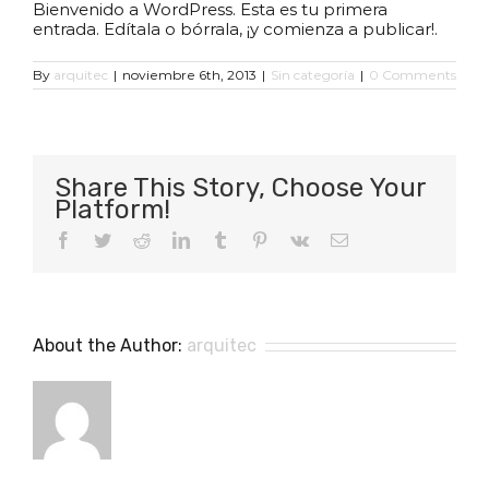
Bienvenido a WordPress. Esta es tu primera
entrada. Edítala o bórrala, ¡y comienza a publicar!.
By
arquitec
|
noviembre 6th, 2013
|
Sin categoría
|
0 Comments
Share This Story, Choose Your
Platform!
Facebook
Twitter
Reddit
LinkedIn
Tumblr
Pinterest
Vk
Email
About the Author:
arquitec